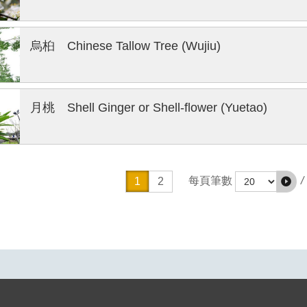
烏桕 Chinese Tallow Tree (Wujiu)
月桃 Shell Ginger or Shell-flower (Yuetao)
/
每頁筆數
1
2