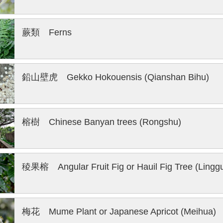
蕨類 Ferns
鉛山壁虎 Gekko Hokouensis (Qianshan Bihu)
榕樹 Chinese Banyan trees (Rongshu)
稜果榕 Angular Fruit Fig or Hauil Fig Tree (Lingg
梅花 Mume Plant or Japanese Apricot (Meihua)