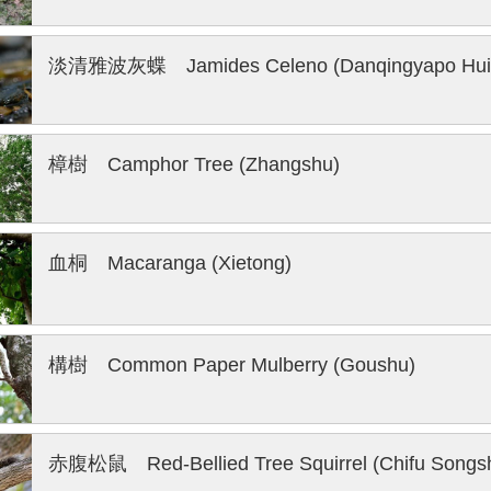
淡清雅波灰蝶 Jamides Celeno (Danqingyapo Huid
樟樹 Camphor Tree (Zhangshu)
血桐 Macaranga (Xietong)
構樹 Common Paper Mulberry (Goushu)
赤腹松鼠 Red-Bellied Tree Squirrel (Chifu Songs