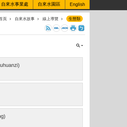
自來水事業處
自來水園區
English
首頁
自來水故事
線上導覽
生態類
uhuanzi)
g)