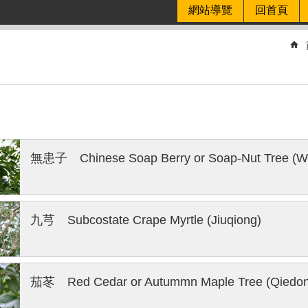
網站導覽
回首頁
無患子 Chinese Soap Berry or Soap-Nut Tree (W
九芎 Subcostate Crape Myrtle (Jiuqiong)
茄苳 Red Cedar or Autummn Maple Tree (Qiedon