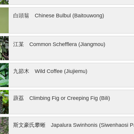
白頭翁 Chinese Bulbul (Baitouwong)
江某 Common Schefflera (Jiangmou)
九節木 Wild Coffee (Jiujiemu)
薜荔 Climbing Fig or Creeping Fig (Bili)
斯文豪氏攀蜥 Japalura Swinhonis (Siwenhaosi Pa