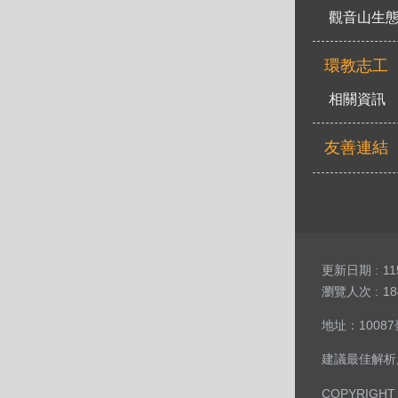
觀音山生
環教志工
相關資訊
友善連結
更新日期
11
瀏覽人次
18
地址：10087臺
建議最佳解析度：
COPYRIGHT 