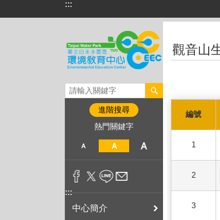
:::
跳到主要內容區塊
:::
觀音山
進階搜尋
編號
熱門關鍵字
1
2
:::
3
中心簡介