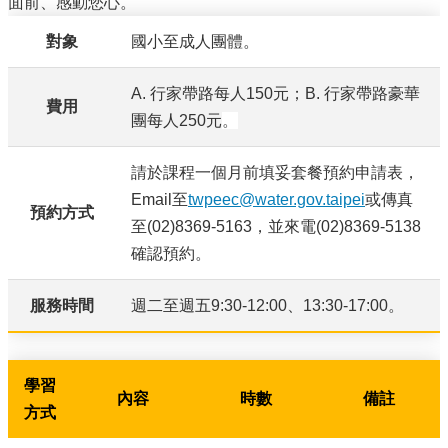
面前、感動您心。
對象
國小至成人團體。
A. 行家帶路每人150元；B. 行家帶路豪華
費用
團每人250元
。
請於課程一個月前填妥套餐預約申請表，
Email至
twpeec@water.gov.taipei
或傳真
預約方式
至(02)8369-5163，並來電(02)8369-5138
確認預約。
服務時間
週二至週五9:30-12:00、13:30-17:00。
學習
內容
時數
備註
方式