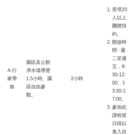
受理20
人以上
團體預
約。
開放時
間 : 週
二至週
園區及公館
五，9:
A.行
淨水場導覽
30-12:
家帶
1.5小時、園
2小時
00、1
路
區自由參
3:30-1
觀。
7:00。
參加此
課程當
日得以
進入自