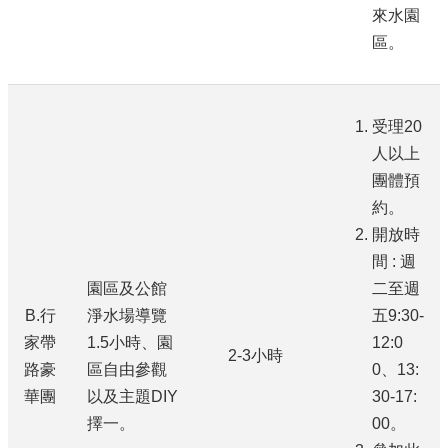
來水園
區。
受理20
人以上
團體預
約。
開放時
間 : 週
園區及公館
二至週
B.行
淨水場導覽
五9:30-
家帶
1.5小時、園
12:0
2-3小時
路豪
區自由參觀
0、13:
華團
以及主題DIY
30-17:
擇一。
00。