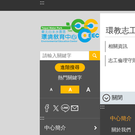
:::
跳到主要內容區塊
:::
環教志
相關資訊
志工倫理守
進階搜尋
熱門關鍵字
關閉
:::
:::
中心簡介
中心簡介
關於我們