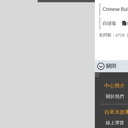
Chinese Bul
白頭翁
點閱數：
4719
關閉
:::
中心簡介
關於我們
自來水故
線上導覽