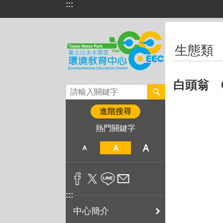
:::
跳到主要內容區塊
:::
生態類
白頭翁 Chi
進階搜尋
熱門關鍵字
:::
中心簡介