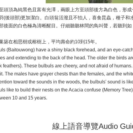
至頭頂為純黑色且富有光澤，兩眼上方至頭部後方為白色，形成
羽(後頭部)更加潔白。白頭翁活潑且不怕人，喜食昆蟲，種子和
部後面的白色極為清晰醒目。仔細聽聽林間的鳥叫聲，若聽到如
巢築在相思樹或榕樹上，平均壽命約10到15年。
ls (Baitouwong) have a shiny black forehead, and an eye-catchin
s and extending to the back of the head. The older the birds are
feathers). These bulbuls are cheery, and not afraid of humans.
it. The males have grayer chests than the females, and the white 
ention toward the sounds in the woods, the bulbuls' sound is like
ls like to build their nests on the Acacia confuse (Memory Tree
etween 10 and 15 years.
線上語音導覽Audio Gui