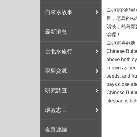
白頭翁的額頭
自來水故事
目，老鳥的枕
淺淡；雄鳥頭
最新消息
翁喔！
白頭翁喜歡將
台北水旅行
Chinese Bulbu
above both eye
known as neck 
學習資源
seeds, and fru
pays close att
研究調查
Chinese Bulbu
lifespan is b
環教志工
友善連結