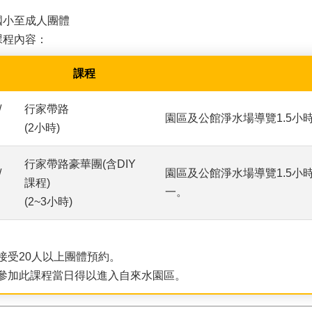
國小至成人團體
課程內容：
課程
/
行家帶路
園區及公館淨水場導覽1.5小
(2小時)
行家帶路豪華團(含DIY
/
園區及公館淨水場導覽1.5小
課程)
一。
(2~3小時)
：
接受20人以上團體預約。
參加此課程當日得以進入自來水園區。