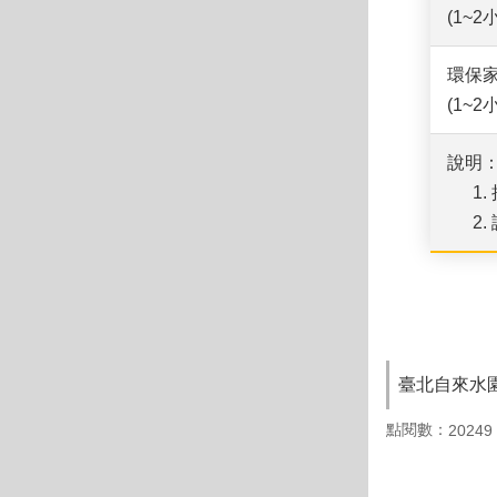
(1~2
環保
(1~2
說明
臺北自來水園
點閱數：
20249