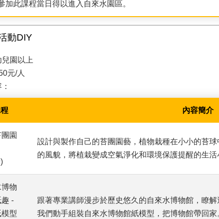
參加此課程當日得以進入自來水園區。
活動DIY
幼兒園以上
50元/人
容：
課程
內容簡介
苔團園
設計與製作自己的苔團園藝，植物栽種在小小的苔球
的風貌，將植栽變成空氣淨化和環境保護提醒的生活
)
水博物
趣 -
跟著專業講師漫步於歷史悠久的自來水博物館，瞭解
紙模型
我們動手組裝自來水博物館紙模型，把博物館帶回家