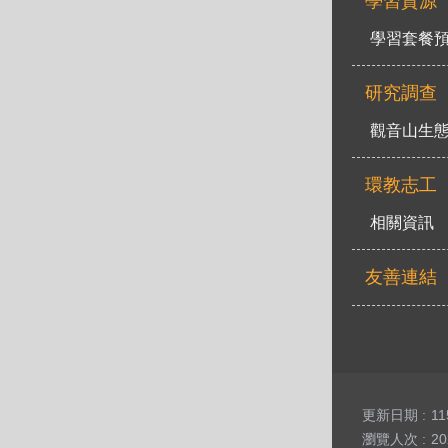
學習資源
學習套餐
研究調查
觀音山生
環教志工
相關資訊
友善連結
更新日期
11
瀏覽人次
20