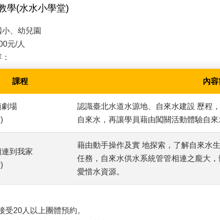
教學(水水小學堂)
國小、幼兒園
00元/人
容：
課程
內容
頓劇場
認識臺北水道水源地、自來水建設 歷程
)
自來水，再讓學員藉由闖關活動體驗自來
藉由動手操作及實 地探索，了解自來水
相連到我家
任務，自來水供水系統管管相連之龐大，
)
愛惜水資源。
：
接受20人以上團體預約。