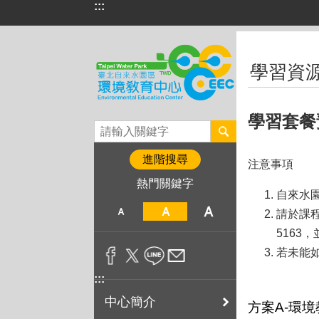
:::
跳到主要內容區塊
:::
學習資
學習套餐
進階搜尋
注意事項
熱門關鍵字
自來水園區
請於課程一
5163，
若未能
:::
中心簡介
方案A-環境