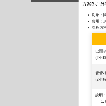
方案B-戶外
對象：
費用：2
課程內
巴爾
(2小時
管管
(2小時
說明