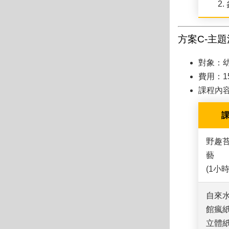
方案C-主題
對象：
費用：1
課程內
野趣
藝
(1小時
自來
館瘋紙
立體