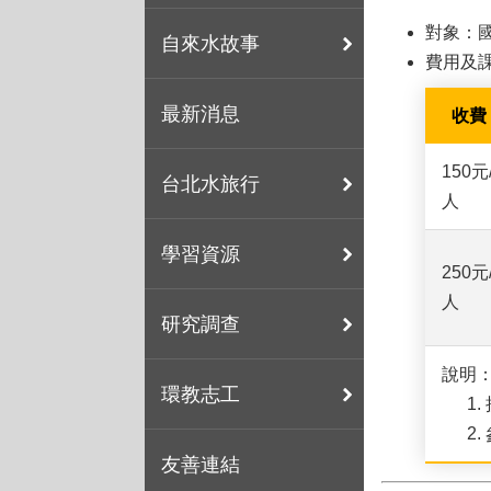
對象：
自來水故事
費用及
最新消息
收費
150元
台北水旅行
人
學習資源
250元
人
研究調查
說明
環教志工
友善連結