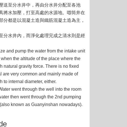
壓送至分水井中，再由分水井分配至各池
具將水加壓，打至高處的水源地。喞筒井在
部分都是以混凝土造與鐵筋混凝土造為主，
至分水井內，而淨化處理完成之清水則是經
ze and pump the water from the intake unit
d when the altitude of the place where the
h natural gravity force. There is no fixed
val are very common and mainly made of
h to internal diameter, either.
Water went through the well into the room
 water then went through the 2nd pumping
yin (also known as Guanyinshan nowadays).
de