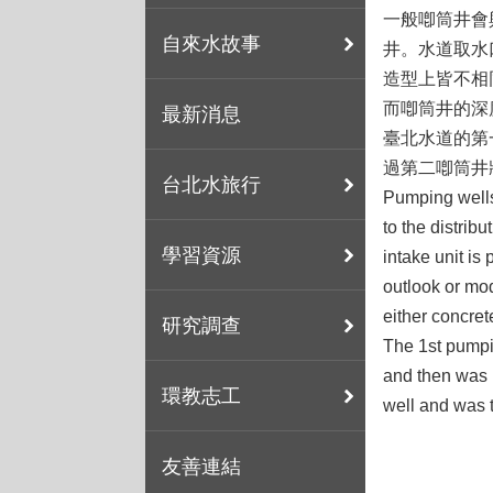
一般喞筒井會
自來水故事
井。水道取水
造型上皆不相
而喞筒井的深
最新消息
臺北水道的第
過第二喞筒井
台北水旅行
Pumping wells
to the distrib
學習資源
intake unit is
outlook or mo
either concrete
研究調查
The 1st pumpin
and then was 
環教志工
well and was 
友善連結