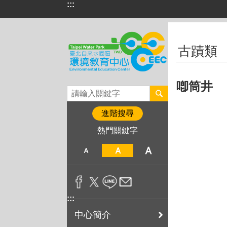
:::
跳到主要內容區塊
:::
古蹟類
喞筒井 Pu
進階搜尋
熱門關鍵字
:::
中心簡介