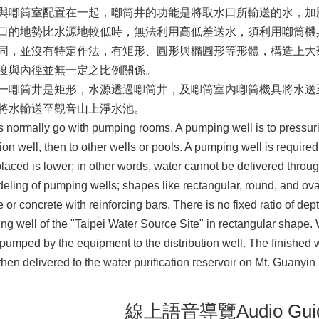
與喞筒室配置在一起，喞筒井的功能是將取水口所輸送的水，加
口的地勢比水源地較低時，無法利用高低差送水，須利用喞筒機
同，並沒有特定作法，有矩形、圓形與橢圓形等形體，構造上大
度與內徑並無一定之比例關係。
一喞筒井是矩形，水源透過喞筒井，及喞筒室內喞筒機具將水送
將水輸送至觀音山上淨水池。
 normally go with pumping rooms. A pumping well is to pressuri
ution well, then to other wells or pools. A pumping well is require
 placed is lower; in other words, water cannot be delivered throug
deling of pumping wells; shapes like rectangular, round, and o
 or concrete with reinforcing bars. There is no fixed ratio of dept
g well of the "Taipei Water Source Site" in rectangular shape. 
pumped by the equipment to the distribution well. The finished
then delivered to the water purification reservoir on Mt. Guan
線上語音導覽Audio Gui